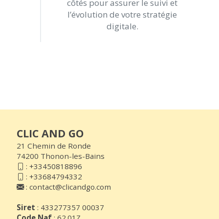
côtés pour assurer le suivi et
l’évolution de votre stratégie
digitale.
CLIC AND GO
21 Chemin de Ronde
74200 Thonon-les-Bains
:
+33450818896
:
+33684794332
:
contact@clicandgo.com
Siret
: 433277357 00037
Code Naf
: 62.01Z