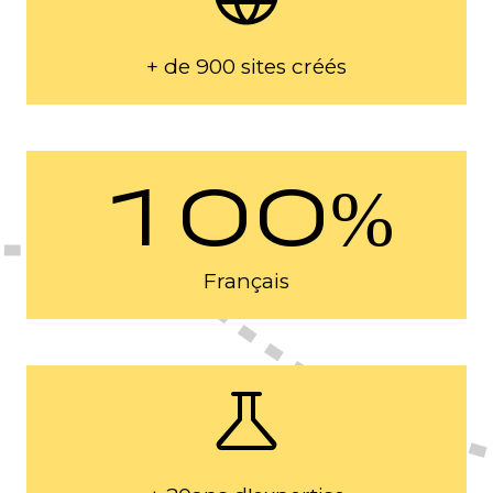
+ de 900 sites créés
100%
Français
science