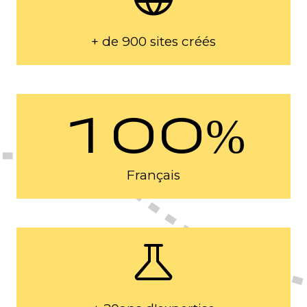
+ de 900 sites créés
100%
Français
science