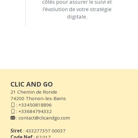
côtés pour assurer le suivi et
l’évolution de votre stratégie
digitale.
CLIC AND GO
21 Chemin de Ronde
74200 Thonon-les-Bains
:
+33450818896
:
+33684794332
:
contact@clicandgo.com
Siret
: 433277357 00037
Code Naf
: 62.01Z