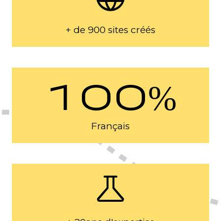
+ de 900 sites créés
100%
Français
science