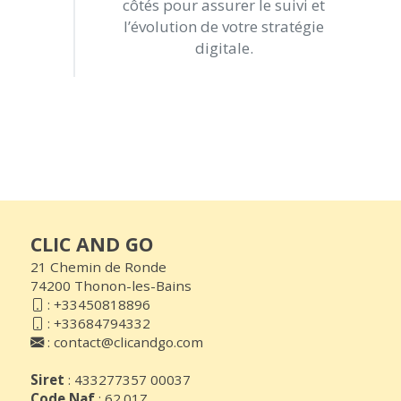
côtés pour assurer le suivi et
l’évolution de votre stratégie
digitale.
CLIC AND GO
21 Chemin de Ronde
74200 Thonon-les-Bains
:
+33450818896
:
+33684794332
:
contact@clicandgo.com
Siret
: 433277357 00037
Code Naf
: 62.01Z