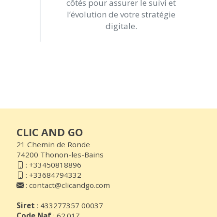
côtés pour assurer le suivi et
l’évolution de votre stratégie
digitale.
CLIC AND GO
21 Chemin de Ronde
74200 Thonon-les-Bains
:
+33450818896
:
+33684794332
:
contact@clicandgo.com
Siret
: 433277357 00037
Code Naf
: 62.01Z