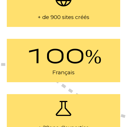
+ de 900 sites créés
100%
Français
science