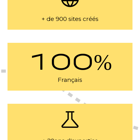
+ de 900 sites créés
100%
Français
science