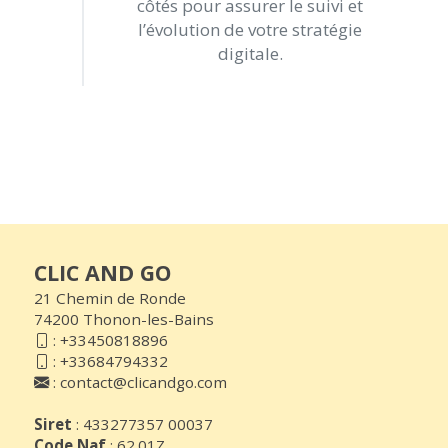
côtés pour assurer le suivi et
l’évolution de votre stratégie
digitale.
CLIC AND GO
21 Chemin de Ronde
74200 Thonon-les-Bains
:
+33450818896
:
+33684794332
:
contact@clicandgo.com
Siret
: 433277357 00037
Code Naf
: 62.01Z