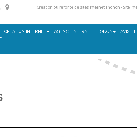
Création ou refonte de sites Internet Thonon - Site in
m
CRÉATION INTERNET
AGENCE INTERNET THONON
AVIS ET
s