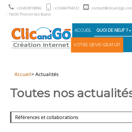
: +33450818896
: +33684794332
: contact@clicandgo.co
: 74200 Thonon-les-Bains
ACCUEIL
QUOI DE NEUF ?
VOTRE DEVIS GRATUIT
Accueil
> Actualités
Toutes nos actualité