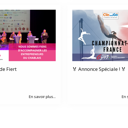
e Fiert
🏅 Annonce Spéciale ! 🏅
En savoir plus...
En 