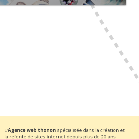
L'
Agence web thonon
spécialisée dans la création et
la refonte de sites internet depuis plus de 20 ans.