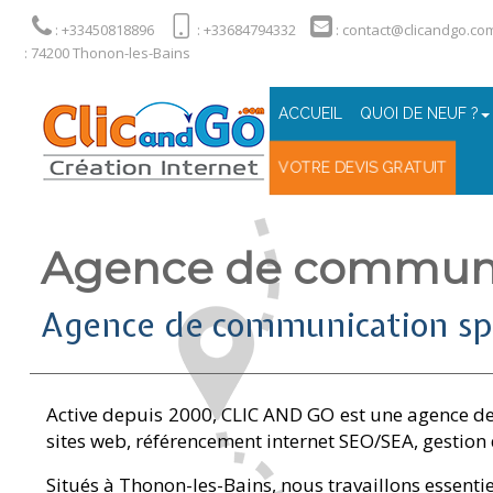
: +33450818896
: +33684794332
: contact@clicandgo.co
: 74200 Thonon-les-Bains
ACCUEIL
QUOI DE NEUF ?
VOTRE DEVIS GRATUIT
Agence de communic
Agence de communication spéc
Active depuis 2000, CLIC AND GO est une agence de
sites web, référencement internet SEO/SEA, gestio
Situés à Thonon-les-Bains, nous travaillons essenti