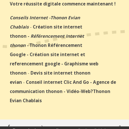
Votre réussite digitale commence maintenant !
Conseils Internet
-
Thonon Evian
Chablais
-
Création site internet
thonon
-
Référencement Internet
thonon
-
Thonon Référencement
Google
-
Création site internet et
referencement google
-
Graphisme web
thonon
-
Devis site internet thonon
evian
-
Conseil internet Clic And Go
-
Agence de
communication thonon
-
Vidéo-Web
?Thonon
Evian Chablais
© 2026
Agence Web Thonon Les Bains
-
Référencement Google