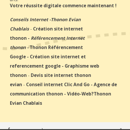
Votre réussite digitale commence maintenant !
Conseils Internet
-
Thonon Evian
Chablais
-
Création site internet
thonon
-
Référencement Internet
thonon
-
Thonon Référencement
Google
-
Création site internet et
referencement google
-
Graphisme web
thonon
-
Devis site internet thonon
evian
-
Conseil internet Clic And Go
-
Agence de
communication thonon
-
Vidéo-Web
?Thonon
Evian Chablais
© 2026
Agence Web Thonon Les Bains
-
Référencement Google