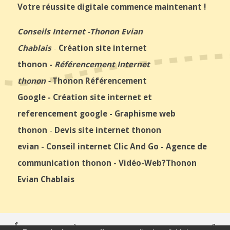
Votre réussite digitale commence maintenant !
Conseils Internet
-
Thonon Evian
Chablais
-
Création site internet
thonon
-
Référencement Internet
thonon
-
Thonon Référencement
Google
-
Création site internet et
referencement google
-
Graphisme web
thonon
-
Devis site internet thonon
evian
-
Conseil internet Clic And Go
-
Agence de
communication thonon
-
Vidéo-Web
?Thonon
Evian Chablais
© 2026
Agence Web Thonon Les Bains
-
Référencement Google