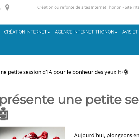
Création ou refonte de sites Internet Thonon - Site in
m
CRÉATION INTERNET
AGENCE INTERNET THONON
AVIS ET
e petite session d'IA pour le bonheur des yeux !✨🤖
résente une petite ses
🤖
Aujourd'hui, plongeons ens