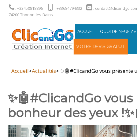
: +33450818896
: +33684794332
: contact@clicandgo.co
: 74200 Thonon-les-Bains
ACCUEIL
QUOI DE NEUF ?
VOTRE DEVIS GRATUIT
Accueil
>
Actualités
> ✨🤖#ClicandGo vous présente un
✨🤖#ClicandGo vous p
bonheur des yeux !✨