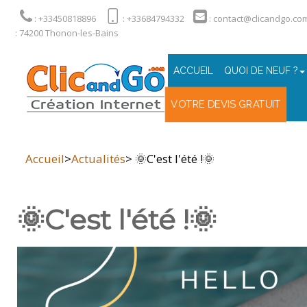
: +33450818896
: +33684794332
: contact@clicandgo.co
: 74200 Thonon-les-Bains
ACCUEIL
QUOI DE NEUF ?
VOTRE DEVIS GRATUIT
Accueil
>
Actualités
> 🌞C'est l'été !🌞
🌞C'est l'été !🌞