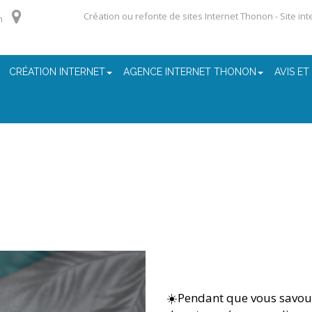
Création ou refonte de sites Internet Thonon - Site in
m
CRÉATION INTERNET
AGENCE INTERNET THONON
AVIS ET
☀️Pendant que vous savour