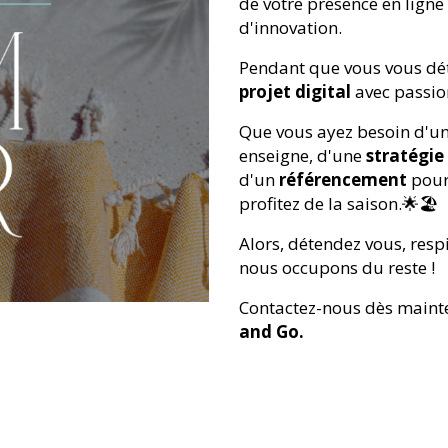
de votre présence en ligne
d'innovation.
Pendant que vous vous dét
projet digital
avec passion
Que vous ayez besoin d'u
enseigne, d'une
stratégie
d'un
référencement
pour
profitez de la saison.🌟🏖️
Alors, détendez vous, resp
nous occupons du reste !
Contactez-nous dès mainten
and Go
.