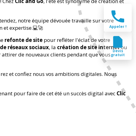
 ! Chez
Clic and Go
, l'été est synonyme de création et
endez, notre équipe dévouée travaille sur votre
Appeler !
 et expertise.💻🚀
ne
refonte de site
pour refléter l'éclat de votre
 de réseaux sociaux
, la
création de site internet
ou
Devis
 attirer de nouveaux clients pendant que vous
gratuit
irez et confiez nous vos ambitions digitales. Nous
ant pour faire de cet été un succès digital avec
Clic