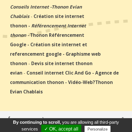
Conseils Internet
-
Thonon Evian
Chablais
-
Création site internet
thonon
-
Référencement Internet
thonon
-
Thonon Référencement
Google
-
Création site internet et
referencement google
-
Graphisme web
thonon
-
Devis site internet thonon
evian
-
Conseil internet Clic And Go
-
Agence de
communication thonon
-
Vidéo-Web
?Thonon
Evian Chablais
© 2026
Agence Web Thonon Les Bains
-
Référencement Google
By continuing to scroll,
you are allowing all third-party
Thonon Les Bains
Clic And Go
création site internet thonon
Appeler
E-Mail
Venir
clicandgo.com
services
✓ OK, accept all
Personalize