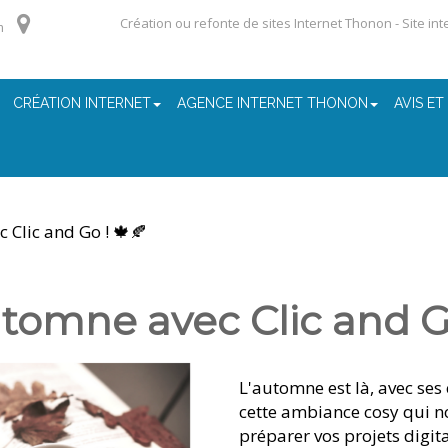
Création ou refonte de sites Internet Thonon - Site in
m
CRÉATION INTERNET
AGENCE INTERNET THONON
AVIS ET
 Clic and Go ! 🍁🍂
utomne avec Clic and Go
L'automne est là, avec ses 
cette ambiance cosy qui no
préparer vos projets digita