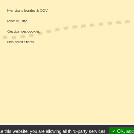
Mentions légales & CGV
Plan du site
Gestion des cookies
Nos points forts
ins
-
Référencement Google Thonon Les Bains
Clic And Go
création s
e this website, you are allowing all third-party services
✓ OK, acce