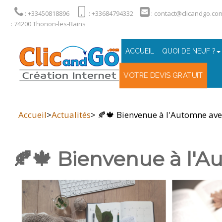
: +33450818896
: +33684794332
: contact@clicandgo.co
: 74200 Thonon-les-Bains
ACCUEIL
QUOI DE NEUF ?
VOTRE DEVIS GRATUIT
Accueil
>
Actualités
> 🍂🍁 Bienvenue à l'Automne avec
🍂🍁 Bienvenue à l'A