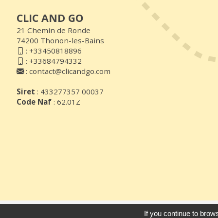
CLIC AND GO
21 Chemin de Ronde
74200 Thonon-les-Bains
:
+33450818896
:
+33684794332
:
contact@clicandgo.com
Siret
: 433277357 00037
Code Naf
: 62.01Z
© 2026
Agence Web Thonon Les Ba
If you continue to brows