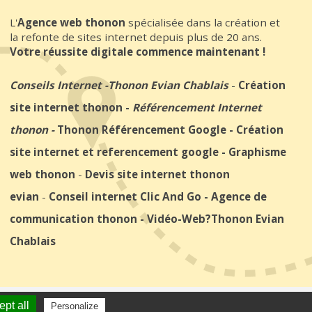
L'
Agence web thonon
spécialisée dans la création et
la refonte de sites internet depuis plus de 20 ans.
Votre réussite digitale commence maintenant !
Conseils Internet
-
Thonon Evian Chablais
-
Création
site internet thonon
-
Référencement Internet
thonon
-
Thonon Référencement Google
-
Création
site internet et referencement google
-
Graphisme
web thonon
-
Devis site internet thonon
evian
-
Conseil internet Clic And Go
-
Agence de
communication thonon
-
Vidéo-Web
?Thonon Evian
Chablais
ite internet thonon
clicandgo.com
pt all
Personalize