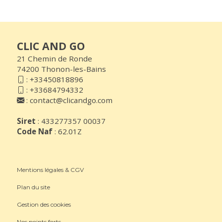
CLIC AND GO
21 Chemin de Ronde
74200 Thonon-les-Bains
:
+33450818896
:
+33684794332
:
contact@clicandgo.com
Siret
: 433277357 00037
Code Naf
: 62.01Z
Mentions légales & CGV
Plan du site
Gestion des cookies
Nos points forts