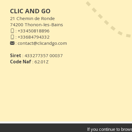
CLIC AND GO
21 Chemin de Ronde
74200 Thonon-les-Bains
:
+33450818896
:
+33684794332
:
contact@clicandgo.com
Siret
: 433277357 00037
Code Naf
: 62.01Z
© 2026
Agence Web Thonon Les Ba
If you continue to brows