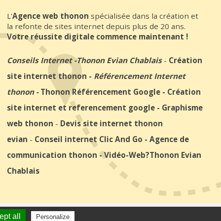
L'
Agence web thonon
spécialisée dans la création et
la refonte de sites internet depuis plus de 20 ans.
Votre réussite digitale commence maintenant !
Conseils Internet
-
Thonon Evian Chablais
-
Création
site internet thonon
-
Référencement Internet
thonon
-
Thonon Référencement Google
-
Création
site internet et referencement google
-
Graphisme
web thonon
-
Devis site internet thonon
evian
-
Conseil internet Clic And Go
-
Agence de
communication thonon
-
Vidéo-Web
?Thonon Evian
Chablais
ite internet thonon
clicandgo.com
pt all
Personalize