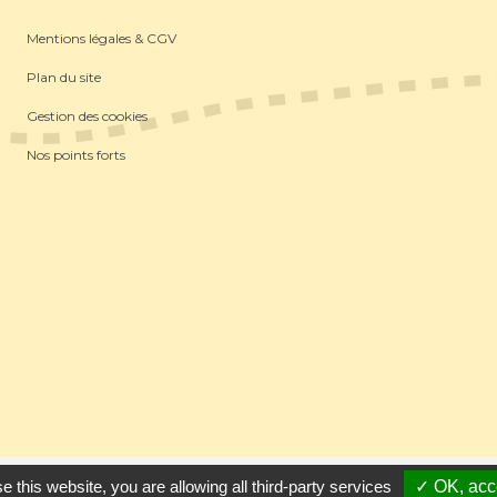
Mentions légales & CGV
Plan du site
Gestion des cookies
Nos points forts
ins
-
Référencement Google Thonon Les Bains
Clic And Go
création s
e this website, you are allowing all third-party services
✓ OK, acce