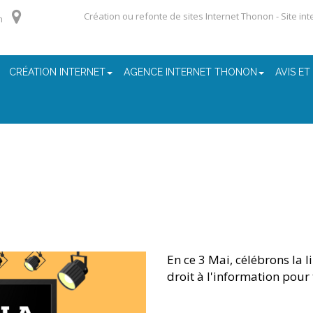
Création ou refonte de sites Internet Thonon - Site in
m
CRÉATION INTERNET
AGENCE INTERNET THONON
AVIS ET
En ce 3 Mai, célébrons la l
droit à l'information pour 