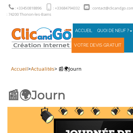
: +33450818896
: +33684794332
: contact@clicandgo.co
: 74200 Thonon-les-Bains
ACCUEIL
QUOI DE NEUF ?
VOTRE DEVIS GRATUIT
Accueil
>
Actualités
> 📰🌍Journ
📰🌍Journ