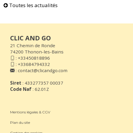
Toutes les actualités
CLIC AND GO
21 Chemin de Ronde
74200 Thonon-les-Bains
:
+33450818896
:
+33684794332
:
contact@clicandgo.com
Siret
: 433277357 00037
Code Naf
: 62.01Z
Mentions légales & CGV
Plan du site
Gestion des cookies