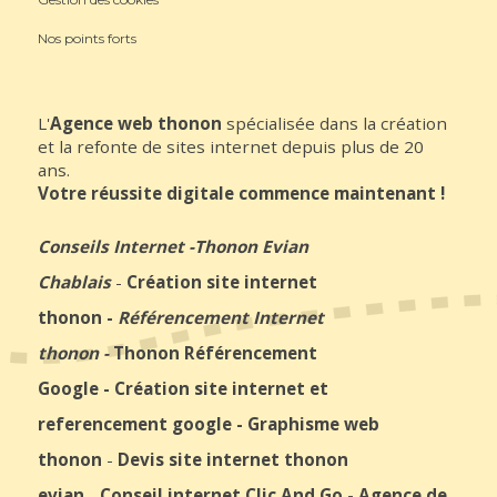
Nos points forts
L'
Agence web thonon
spécialisée dans la création
et la refonte de sites internet depuis plus de 20
ans.
Votre réussite digitale commence maintenant !
Conseils Internet
-
Thonon Evian
Chablais
-
Création site internet
thonon
-
Référencement Internet
thonon
-
Thonon Référencement
Google
-
Création site internet et
referencement google
-
Graphisme web
thonon
-
Devis site internet thonon
evian
-
Conseil internet Clic And Go
-
Agence de