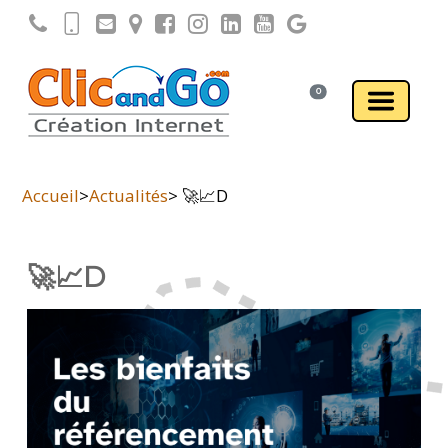
0
Accueil
>
Actualités
> 🚀📈D
🚀📈D