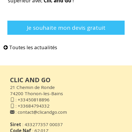
supérieur avec
Clic and Go
!
Je souhaite mon devis gratuit
Toutes les actualités
CLIC AND GO
21 Chemin de Ronde
74200 Thonon-les-Bains
:
+33450818896
:
+33684794332
:
contact@clicandgo.com
Siret
: 433277357 00037
Code Naf
: 62.01Z