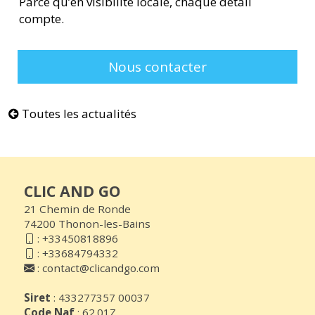
Parce qu’en visibilité locale, chaque détail
compte.
Nous contacter
Toutes les actualités
CLIC AND GO
21 Chemin de Ronde
74200 Thonon-les-Bains
:
+33450818896
:
+33684794332
:
contact@clicandgo.com
Siret
: 433277357 00037
Code Naf
: 62.01Z