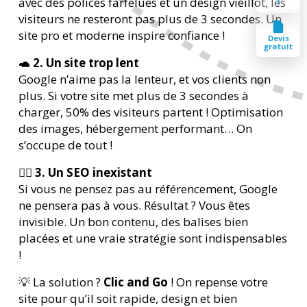
avec des polices farfelues et un design vieillot, les
!
visiteurs ne resteront pas plus de 3 secondes. Un
site pro et moderne inspire confiance !
Devis
gratuit
🐢 2. Un site trop lent
Google n’aime pas la lenteur, et vos clients non
plus. Si votre site met plus de 3 secondes à
charger, 50% des visiteurs partent ! Optimisation
des images, hébergement performant… On
s’occupe de tout !
🕵️‍♂️ 3. Un SEO inexistant
Si vous ne pensez pas au référencement, Google
ne pensera pas à vous. Résultat ? Vous êtes
invisible. Un bon contenu, des balises bien
placées et une vraie stratégie sont indispensables
!
💡 La solution ?
Clic and Go
! On repense votre
site pour qu’il soit rapide, design et bien