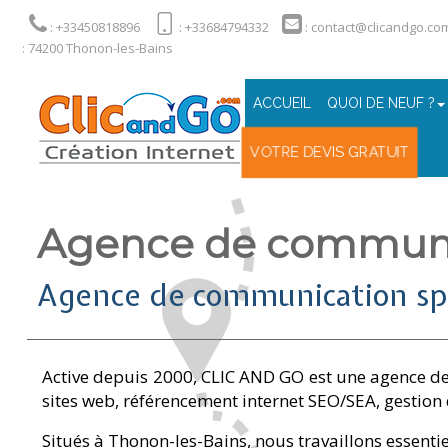
: +33450818896
: +33684794332
: contact@clicandgo.co
: 74200 Thonon-les-Bains
ACCUEIL
QUOI DE NEUF ?
VOTRE DEVIS GRATUIT
Agence de communic
Agence de communication spéc
Active depuis 2000, CLIC AND GO est une agence de
sites web, référencement internet SEO/SEA, gestio
Situés à Thonon-les-Bains, nous travaillons essenti