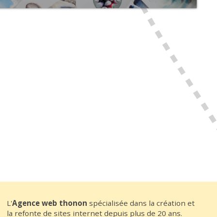
L'
Agence web thonon
spécialisée dans la création et
la refonte de sites internet depuis plus de 20 ans.