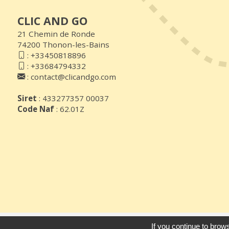
CLIC AND GO
21 Chemin de Ronde
74200 Thonon-les-Bains
:
+33450818896
:
+33684794332
:
contact@clicandgo.com
Siret
: 433277357 00037
Code Naf
: 62.01Z
© 2026
Agence Web Thonon Les Ba
If you continue to brows