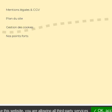
Mentions légales & CGV
Plan du site
Gestion des cookies
Nos points forts
ins
-
Référencement Google Thonon Les Bains
Clic And Go
création s
e this website, you are allowing all third-party services
✓ OK, acce