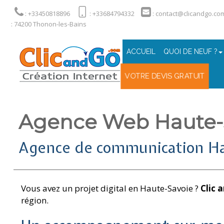
: +33450818896
: +33684794332
: contact@clicandgo.co
: 74200 Thonon-les-Bains
ACCUEIL
QUOI DE NEUF ?
VOTRE DEVIS GRATUIT
Agence Web Haute-
Agence de communication Ha
Vous avez un projet digital en Haute-Savoie ?
Clic 
région.