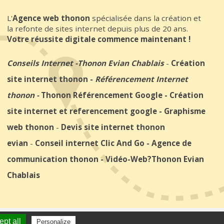
L'
Agence web thonon
spécialisée dans la création et
la refonte de sites internet depuis plus de 20 ans.
Votre réussite digitale commence maintenant !
Conseils Internet
-
Thonon Evian Chablais
-
Création
site internet thonon
-
Référencement Internet
thonon
-
Thonon Référencement Google
-
Création
site internet et referencement google
-
Graphisme
web thonon
-
Devis site internet thonon
evian
-
Conseil internet Clic And Go
-
Agence de
communication thonon
-
Vidéo-Web
?Thonon Evian
Chablais
ite internet thonon
clicandgo.com
pt all
Personalize