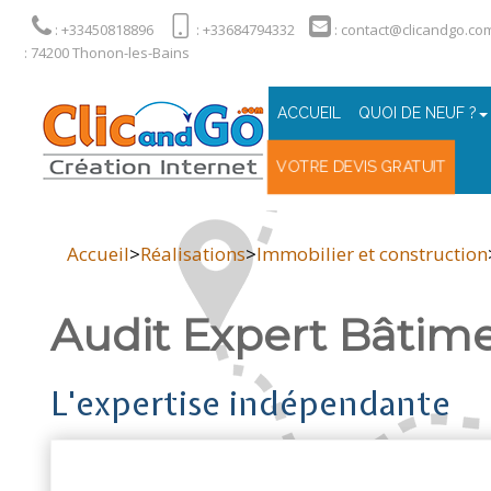
: +33450818896
: +33684794332
: contact@clicandgo.co
: 74200 Thonon-les-Bains
ACCUEIL
QUOI DE NEUF ?
VOTRE DEVIS GRATUIT
Accueil
>
Réalisations
>
Immobilier et construction
Audit Expert Bâtim
L'expertise indépendante