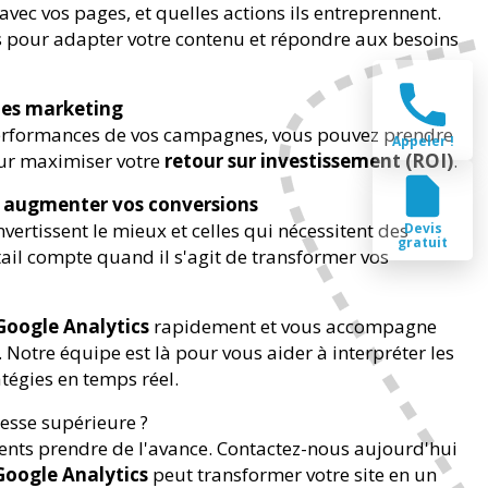
avec vos pages, et quelles actions ils entreprennent.
s pour adapter votre contenu et répondre aux besoins
ies marketing
performances de vos campagnes, vous pouvez prendre
Appeler !
our maximiser votre
retour sur investissement (ROI)
.
et augmenter vos conversions
nvertissent le mieux et celles qui nécessitent des
Devis
gratuit
ail compte quand il s'agit de transformer vos
Google Analytics
rapidement et vous accompagne
 Notre équipe est là pour vous aider à interpréter les
atégies en temps réel.
itesse supérieure ?
rents prendre de l'avance. Contactez-nous aujourd'hui
Google Analytics
peut transformer votre site en un