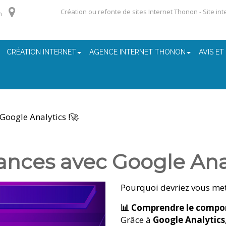
Création ou refonte de sites Internet Thonon - Site in
m
CRÉATION INTERNET
AGENCE INTERNET THONON
AVIS ET
Google Analytics !🚀
nces avec Google Anal
Pourquoi devriez vous mett
📊 Comprendre le compor
Grâce à
Google Analytics