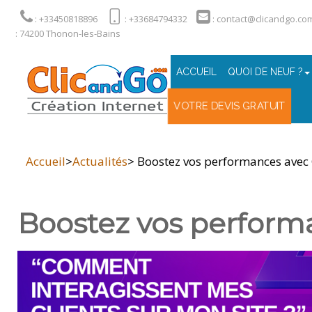
: +33450818896
: +33684794332
: contact@clicandgo.co
: 74200 Thonon-les-Bains
ACCUEIL
QUOI DE NEUF ?
VOTRE DEVIS GRATUIT
Accueil
>
Actualités
> Boostez vos performances avec 
Boostez vos performa