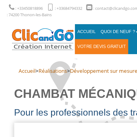
: +33450818896
: +33684794332
: contact@clicandgo.co
: 74200 Thonon-les-Bains
ACCUEIL
QUOI DE NEUF ?
VOTRE DEVIS GRATUIT
Accueil
>
Réalisations
>
Développement sur mesur
CHAMBAT MÉCANIQ
Pour les professionnels des tr