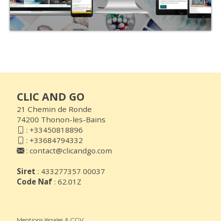
CLIC AND GO
21 Chemin de Ronde
74200 Thonon-les-Bains
:
+33450818896
:
+33684794332
:
contact@clicandgo.com
Siret
: 433277357 00037
Code Naf
: 62.01Z
Mentions légales & CGV