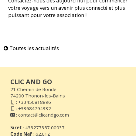
Contactez-nous dès aujourd'hui pour commencer
votre voyage vers un avenir plus connecté et plus
puissant pour votre association !
Toutes les actualités
CLIC AND GO
21 Chemin de Ronde
74200 Thonon-les-Bains
:
+33450818896
:
+33684794332
:
contact@clicandgo.com
Siret
: 433277357 00037
Code Naf
: 62.01Z