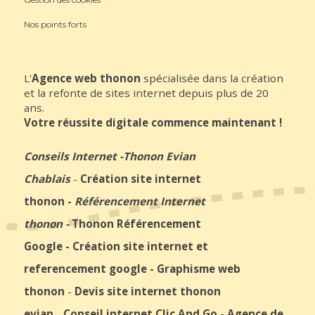
Nos points forts
L'
Agence web thonon
spécialisée dans la création
et la refonte de sites internet depuis plus de 20
ans.
Votre réussite digitale commence maintenant !
Conseils Internet
-
Thonon Evian
Chablais
-
Création site internet
thonon
-
Référencement Internet
thonon
-
Thonon Référencement
Google
-
Création site internet et
referencement google
-
Graphisme web
thonon
-
Devis site internet thonon
evian
-
Conseil internet Clic And Go
-
Agence de