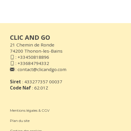
CLIC AND GO
21 Chemin de Ronde
74200 Thonon-les-Bains
:
+33450818896
:
+33684794332
:
contact@clicandgo.com
Siret
: 433277357 00037
Code Naf
: 62.01Z
Mentions légales & CGV
Plan du site
Gestion des cookies