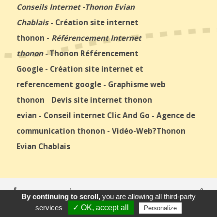
Conseils Internet
-
Thonon Evian
Chablais
-
Création site internet
thonon
-
Référencement Internet
thonon
-
Thonon Référencement
Google
-
Création site internet et
referencement google
-
Graphisme web
thonon
-
Devis site internet thonon
evian
-
Conseil internet Clic And Go
-
Agence de
communication thonon
-
Vidéo-Web
?Thonon
Evian Chablais
© 2026
Agence Web Thonon Les Bains
-
Référencement Google
By continuing to scroll,
you are allowing all third-party
Thonon Les Bains
Clic And Go
création site internet thonon
Appeler
E-Mail
Venir
clicandgo.com
services
✓ OK, accept all
Personalize