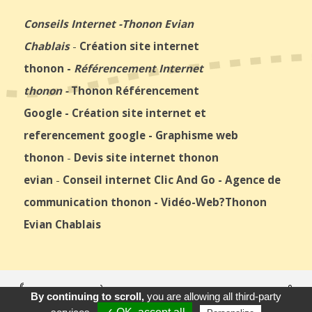
Conseils Internet
-
Thonon Evian
Chablais
-
Création site internet
thonon
-
Référencement Internet
thonon
-
Thonon Référencement
Google
-
Création site internet et
referencement google
-
Graphisme web
thonon
-
Devis site internet thonon
evian
-
Conseil internet Clic And Go
-
Agence de
communication thonon
-
Vidéo-Web
?Thonon
Evian Chablais
© 2026
Agence Web Thonon Les Bains
-
Référencement Google
By continuing to scroll,
you are allowing all third-party
Thonon Les Bains
Clic And Go
création site internet thonon
Appeler
E-Mail
Venir
clicandgo.com