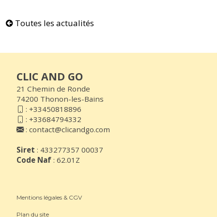
Toutes les actualités
CLIC AND GO
21 Chemin de Ronde
74200 Thonon-les-Bains
:
+33450818896
:
+33684794332
:
contact@clicandgo.com
Siret
: 433277357 00037
Code Naf
: 62.01Z
Mentions légales & CGV
Plan du site