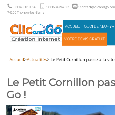
: +33450818896
: +33684794332
: contact@clicandgo.co
: 74200 Thonon-les-Bains
ACCUEIL
QUOI DE NEUF ?
VOTRE DEVIS GRATUIT
Accueil
>
Actualités
> Le Petit Cornillon passe à la vi
Le Petit Cornillon pa
Go !