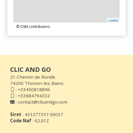
Leaflet
© OSM contributors
CLIC AND GO
21 Chemin de Ronde
74200 Thonon-les-Bains
:
+33450818896
:
+33684794332
:
contact@clicandgo.com
Siret
: 433277357 00037
Code Naf
: 62.01Z