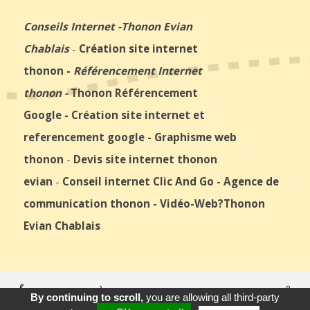
Conseils Internet
-
Thonon Evian
Chablais
-
Création site internet
thonon
-
Référencement Internet
thonon
-
Thonon Référencement
Google
-
Création site internet et
referencement google
-
Graphisme web
thonon
-
Devis site internet thonon
evian
-
Conseil internet Clic And Go
-
Agence de
communication thonon
-
Vidéo-Web
?Thonon
Evian Chablais
© 2026
Agence Web Thonon Les Bains
-
Référencement Google
By continuing to scroll,
you are allowing all third-party
Thonon Les Bains
Clic And Go
création site internet thonon