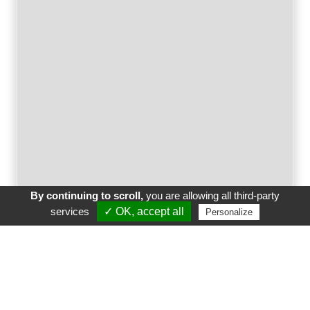
By continuing to scroll,
you are allowing all third-party
Appeler
E-Mail
Venir
Leaflet
services
✓ OK, accept all
Personalize
CLIC AND GO
21 Chemin de Ronde