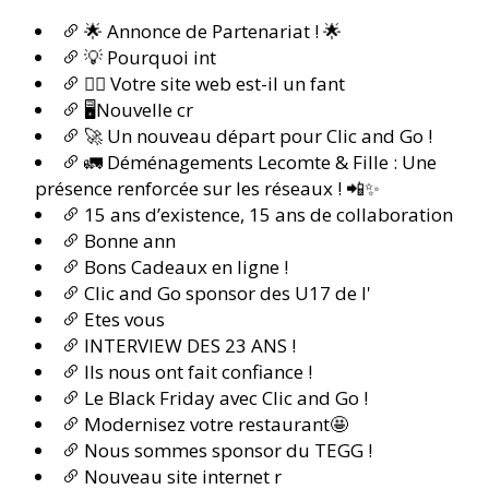
🌟 Annonce de Partenariat ! 🌟
💡 Pourquoi int
🕵️‍♂️ Votre site web est-il un fant
🖥️Nouvelle cr
🚀 Un nouveau départ pour Clic and Go !
🚛 Déménagements Lecomte & Fille : Une
présence renforcée sur les réseaux ! 📲✨
15 ans d’existence, 15 ans de collaboration
Bonne ann
Bons Cadeaux en ligne !
Clic and Go sponsor des U17 de l'
Etes vous
INTERVIEW DES 23 ANS !
Ils nous ont fait confiance !
Le Black Friday avec Clic and Go !
Modernisez votre restaurant🤩
Nous sommes sponsor du TEGG !
Nouveau site internet r