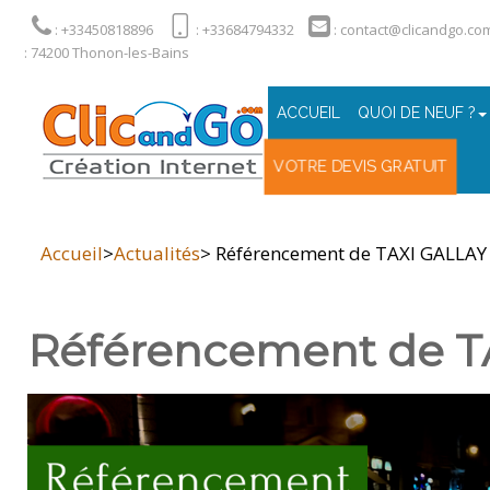
: +33450818896
: +33684794332
: contact@clicandgo.co
: 74200 Thonon-les-Bains
ACCUEIL
QUOI DE NEUF ?
VOTRE DEVIS GRATUIT
Accueil
>
Actualités
> Référencement de TAXI GALLAY
Référencement de T