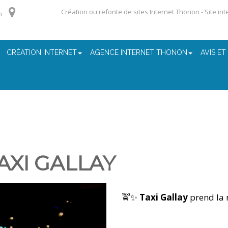
Création ou refonte de sites Internet Thonon - Site in
m
CRÉATION INTERNET
AGENCE INTERNET THONON
AVIS ET
AXI GALLAY
🚖✨
Taxi Gallay
prend la 