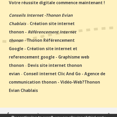
Votre réussite digitale commence maintenant !
Conseils Internet
-
Thonon Evian
Chablais
-
Création site internet
thonon
-
Référencement Internet
thonon
-
Thonon Référencement
Google
-
Création site internet et
referencement google
-
Graphisme web
thonon
-
Devis site internet thonon
evian
-
Conseil internet Clic And Go
-
Agence de
communication thonon
-
Vidéo-Web
?Thonon
Evian Chablais
© 2026
Agence Web Thonon Les Bains
-
Référencement Google