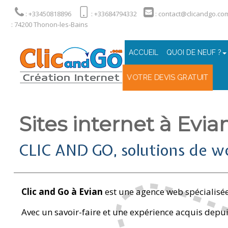
: +33450818896
: +33684794332
: contact@clicandgo.co
: 74200 Thonon-les-Bains
ACCUEIL
QUOI DE NEUF ?
VOTRE DEVIS GRATUIT
Sites internet à Evia
CLIC AND GO, solutions de w
Clic and Go à Evian
est une agence web spécialisée d
Avec un savoir-faire et une expérience acquis depu