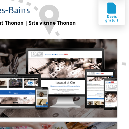
s-Bains
Devis
gratuit
et Thonon
| Site vitrine Thonon