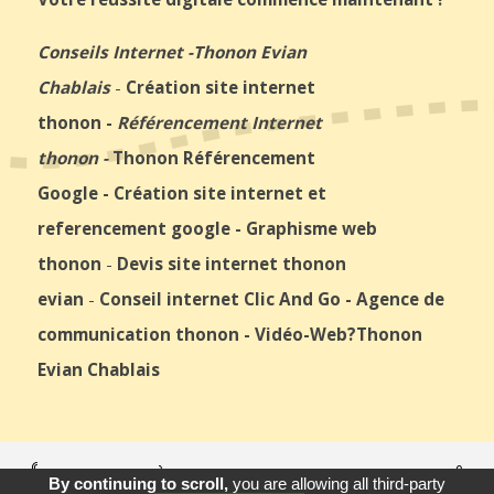
Conseils Internet
-
Thonon Evian
Chablais
-
Création site internet
thonon
-
Référencement Internet
thonon
-
Thonon Référencement
Google
-
Création site internet et
referencement google
-
Graphisme web
thonon
-
Devis site internet thonon
evian
-
Conseil internet Clic And Go
-
Agence de
communication thonon
-
Vidéo-Web
?Thonon
Evian Chablais
© 2026
Agence Web Thonon Les Bains
-
Référencement Google
By continuing to scroll,
you are allowing all third-party
Thonon Les Bains
Clic And Go
création site internet thonon