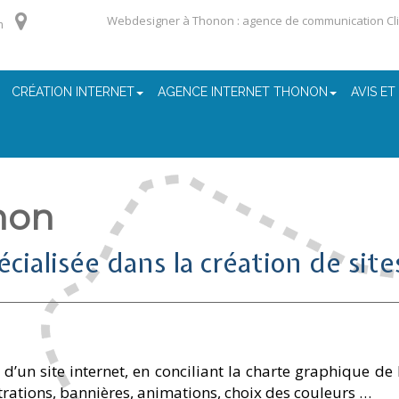
Webdesigner à Thonon : agence de communication Cl
m
CRÉATION INTERNET
AGENCE INTERNET THONON
AVIS ET
non
ialisée dans la création de site
 d’un site internet, en conciliant la charte graphique de l’
trations, bannières, animations, choix des couleurs …