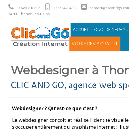
: +33450818896
: +33684794332
: contact@clicandgo.co
: 74200 Thonon-les-Bains
ACCUEIL
QUOI DE NEUF ?
VOTRE DEVIS GRATUIT
Webdesigner à Tho
CLIC AND GO, agence web spéc
Webdesigner ? Qu’est-ce que c’est ?
Le webdesigner conçoit et réalise l’identité visuelle
s’occuper entièrement du graphisme internet : illus