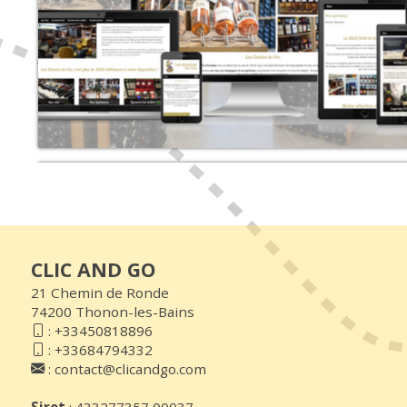
CLIC AND GO
21 Chemin de Ronde
74200 Thonon-les-Bains
:
+33450818896
:
+33684794332
:
contact@clicandgo.com
Siret
: 433277357 00037